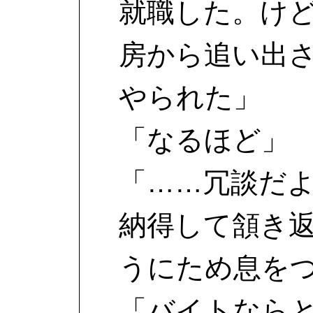
就職した。け
房から追い出
やられた」
「なるほど」
「……冗談だ
納得して頷き
うにため息を
「バイトなら