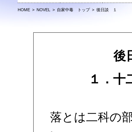
HOME
>
NOVEL
>
自家中毒 トップ
>
後日談 １
後
１．十
落とは二科の