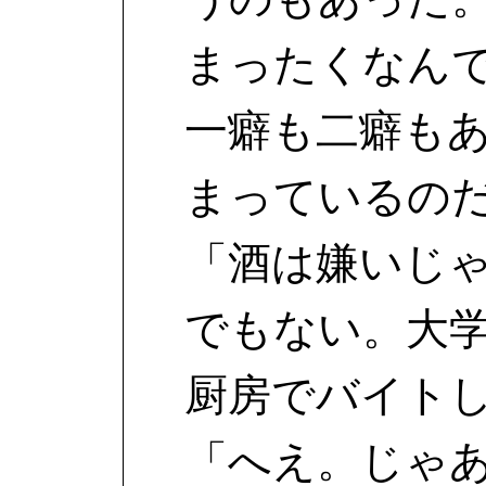
まったくなん
一癖も二癖も
まっているの
「酒は嫌いじ
でもない。大
厨房でバイト
「へえ。じゃ