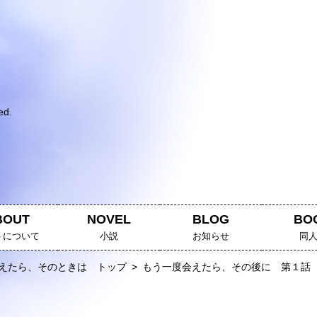
ed.
。
BOUT
NOVEL
BLOG
BO
トについて
小説
お知らせ
同
えたら、そのときは トップ
>
もう一度会えたら、その後に 第１話