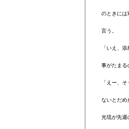
のときには
言う。
「いえ、添
事がたまる
「えー、そ
ないとだめ
光琉が先週