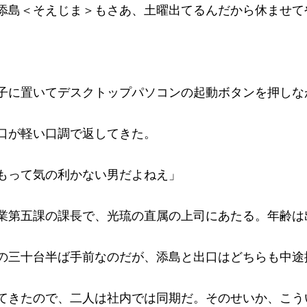
添島＜そえじま＞もさあ、土曜出てるんだから休ませて
子に置いてデスクトップパソコンの起動ボタンを押しな
口が軽い口調で返してきた。
もって気の利かない男だよねえ」
業第五課の課長で、光琉の直属の上司にあたる。年齢は
の三十台半ば手前なのだが、添島と出口はどちらも中途
てきたので、二人は社内では同期だ。そのせいか、こう