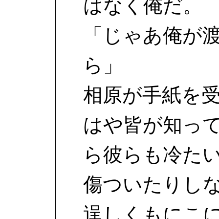
はなく俺だ。
「じゃあ俺が
ら」
相原が手紙を
はや皆が知っ
ら彼らも冷た
傷ついたりし
逞しくもにこ